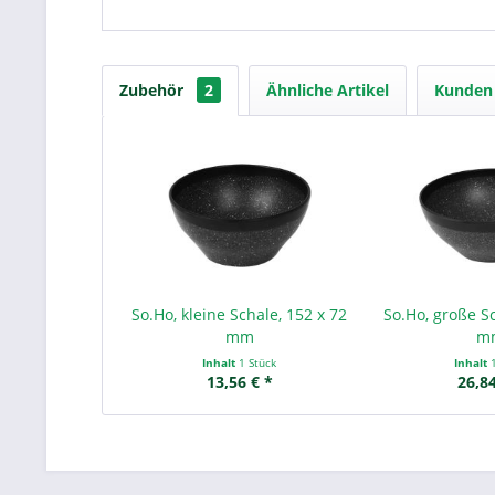
Zubehör
2
Ähnliche Artikel
Kunden 
So.Ho, kleine Schale, 152 x 72
So.Ho, große Sc
mm
m
Inhalt
1 Stück
Inhalt
13,56 € *
26,84