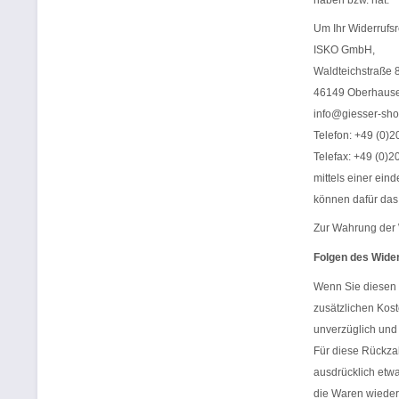
haben bzw. hat.
Um Ihr Widerrufs
ISKO GmbH,
Waldteichstraße 
46149 Oberhaus
info@giesser-sho
Telefon: +49 (0)2
Telefax: +49 (0)2
mittels einer eind
können dafür das 
Zur Wahrung der W
Folgen des Wide
Wenn Sie diesen V
zusätzlichen Kost
unverzüglich und 
Für diese Rückzah
ausdrücklich etw
die Waren wieder