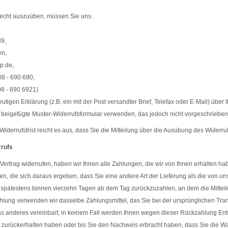
recht auszuüben, müssen Sie uns:
89,
en,
p.de,
08 - 690 690,
08 - 690 6921)
eutigen Erklärung (z.B. ein mit der Post versandter Brief, Telefax oder E-Mail) über
beigefügte Muster-Widerrufsformular verwenden, das jedoch nicht vorgeschrieben 
iderrufsfrist reicht es aus, dass Sie die Mitteilung über die Ausübung des Widerruf
rrufs
ertrag widerrufen, haben wir Ihnen alle Zahlungen, die wir von Ihnen erhalten hab
en, die sich daraus ergeben, dass Sie eine andere Art der Lieferung als die von u
spätestens binnen vierzehn Tagen ab dem Tag zurückzuzahlen, an dem die Mitteilu
lung verwenden wir dasselbe Zahlungsmittel, das Sie bei der ursprünglichen Tran
as anderes vereinbart; in keinem Fall werden Ihnen wegen dieser Rückzahlung Ent
 zurückerhalten haben oder bis Sie den Nachweis erbracht haben, dass Sie die W