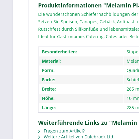
Produktinformationen "Melamin Plat
Die wunderschönen Schiefernachbildungen der F
Setzen Sie Speisen, Canapés, Gebäck, Antipasti 
Rutschfest durch Silikonfüße und lebensmittel
Ideal für Gastronomie, Catering, Cafés oder Bistr
Besonderheiten:
Stape
Material:
Mela
Form:
Quadr
Farbe:
Schie
Breite:
285 m
Höhe:
10 m
Länge:
285 
Weiterführende Links zu "Melamin P
Fragen zum Artikel?
Weitere Artikel von Dalebrook Ltd.