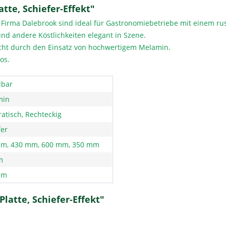
te, Schiefer-Effekt"
irma Dalebrook sind ideal für Gastronomiebetriebe mit einem rus
und andere Köstlichkeiten elegant in Szene.
echt durch den Einsatz von hochwertigem Melamin.
os.
lbar
min
atisch, Rechteckig
fer
m, 430 mm, 600 mm, 350 mm
m
mm
latte, Schiefer-Effekt"