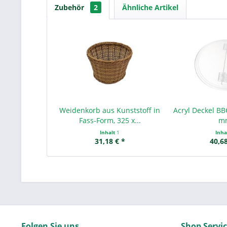
Zubehör
2
Ähnliche Artikel
Weidenkorb aus Kunststoff in
Acryl Deckel BB
Fass-Form, 325 x...
m
Inhalt
1
Inha
31,18 € *
40,68
Folgen Sie uns
Shop Servi