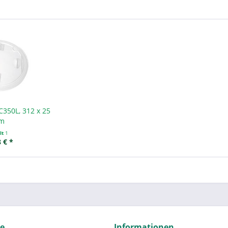
C350L, 312 x 25
m
lt
1
 € *
ce
Informationen