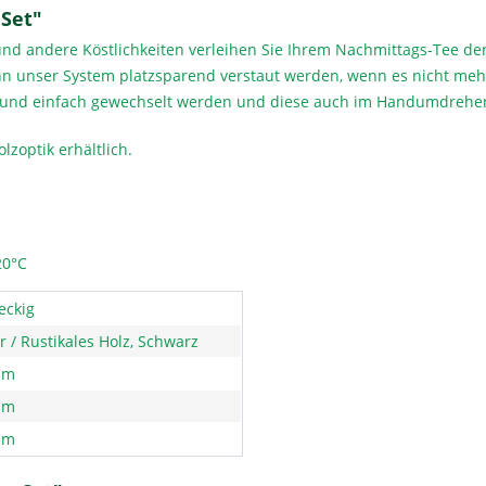
Set"
nd andere Köstlichkeiten verleihen Sie Ihrem Nachmittags-Tee de
n unser System platzsparend verstaut werden, wenn es nicht mehr
ll und einfach gewechselt werden und diese auch im Handumdrehe
lzoptik erhältlich.
20°C
eckig
r / Rustikales Holz, Schwarz
mm
mm
mm